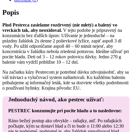
Popis
Plod Pestreca zasielame rozdrvený (nie mletý) a balený vo
vreckách tak, aby neoxidoval.
V tejto podobe je pripravený na
konzumáciu bez ďalších úprav. Užívanie je jednoduché – na
prázdny žalúdok 2x denne 2 polievkové lyžice, zapiť aspoň 3 dl
vody. Po užítí odporúčame aspoň 40 – 60 minút nejesť, aby
koncentrácia v žalúdku nebola zriedená potravou. Ideálne užívať pri
pocite hladu. Deti od 3 – 12 rokov polovicu dávky. Jedno 270 g
balenie vám vydrží približne 10 – 12 dní.
Na začiatku kúry Pestrecom je potrebné dávku zdvojnásobiť, aby sa
váš tráviaci a vylučovací system naštartovali. Ku každému baleniu
pribalujeme aj informačný leták, kde sa dozviete všetky podrobnosti
o používaní bylinky. Krajina pôvodu: EU.
Jednoduchý návod, ako pestrec užívať:
PESTREC konzumujte pri pocite hladu a to nasledovne:
Ráno bežný postup ako obvykle – raňajky, atď. Po raňajkách
počkajte, kým sa dostaví hlad a či to bude o 11:00 alebo 12:30
nie je podstatné, podstatné je, aby žalúdok signalizoval hlad.