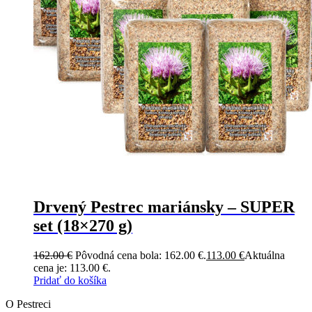
Drvený Pestrec mariánsky – SUPER
set (18×270 g)
162.00
€
Pôvodná cena bola: 162.00 €.
113.00
€
Aktuálna
cena je: 113.00 €.
Pridať do košíka
O Pestreci