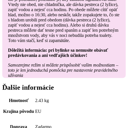
Vtedy nie obed, nie chladnička, ale dávka pestreca (2 lyžice),
zapiť vodou a nejesť cca hodinu. Po obede môžete cítiť opäť
hlad, možno o 16:30, alebo neskôr, takže zopakujete to, čo ste
s hladom urobili pred obedom (dávka pestreca (2 lyžice),
zapiť vodou a nejesť cca hodinu). Alebo si druhú dávku
pestreca môžete dať tesne pred spaním a zapiť len potrebným
množstvom vody, aby vás v noci nebudila potreba toalety.
Toto vám stačí, keď si zapamätáte.
Dôležitá informácia: pri bylinke sa nemusíte obávať
predávkovania a ani vedľajších účinkov!
Samozrejme režim si môžete prispôsobiť vašim možnostiam –
toto je len jednoduchá pomôcka pre nastavenie pravidelného
užívania
Ďalšie informácie
Hmotnosť
2.43 kg
Krajina pôvodu
EU
Doprava
Zadarmo