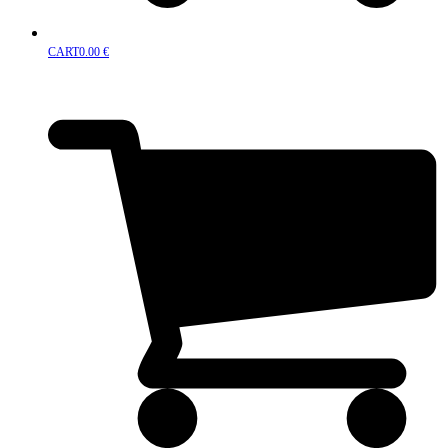
CART
0.00
€