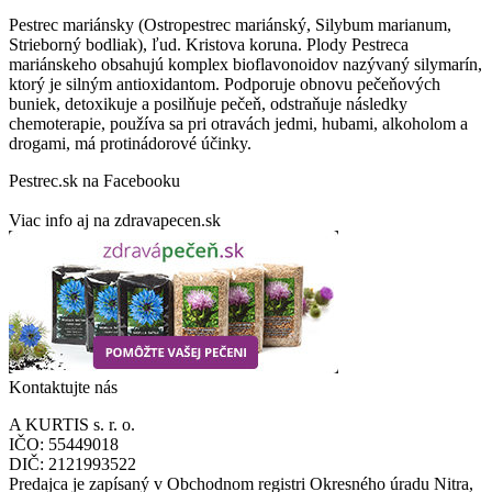
Pestrec mariánsky (Ostropestrec mariánský, Silybum marianum,
Strieborný bodliak), ľud. Kristova koruna. Plody Pestreca
mariánskeho obsahujú komplex bioflavonoidov nazývaný silymarín,
ktorý je silným antioxidantom. Podporuje obnovu pečeňových
buniek, detoxikuje a posilňuje pečeň, odstraňuje následky
chemoterapie, používa sa pri otravách jedmi, hubami, alkoholom a
drogami, má protinádorové účinky.
Pestrec.sk na Facebooku
Viac info aj na zdravapecen.sk
Kontaktujte nás
A KURTIS s. r. o.
IČO: 55449018
DIČ: 2121993522
Predajca je zapísaný v Obchodnom registri Okresného úradu Nitra,