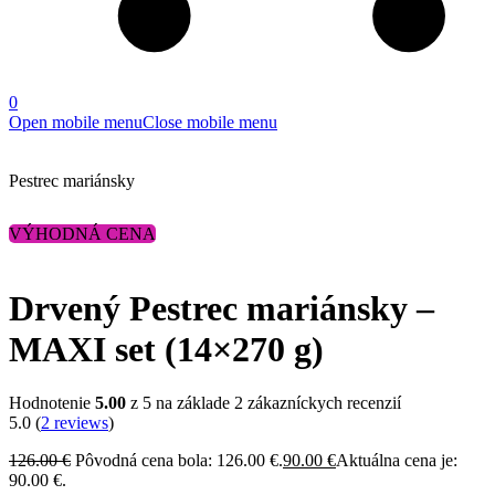
0
Open mobile menu
Close mobile menu
Pestrec mariánsky
VÝHODNÁ CENA
Drvený Pestrec mariánsky –
MAXI set (14×270 g)
Hodnotenie
5.00
z 5 na základe
2
zákazníckych recenzií
5.0
(
2
reviews
)
126.00
€
Pôvodná cena bola: 126.00 €.
90.00
€
Aktuálna cena je:
90.00 €.