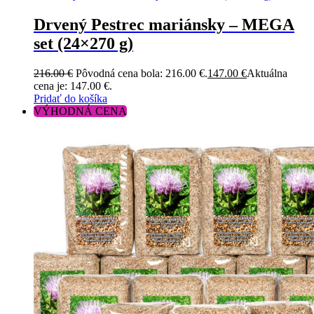
Drvený Pestrec mariánsky – MEGA
set (24×270 g)
216.00
€
Pôvodná cena bola: 216.00 €.
147.00
€
Aktuálna
cena je: 147.00 €.
Pridať do košíka
VÝHODNÁ CENA