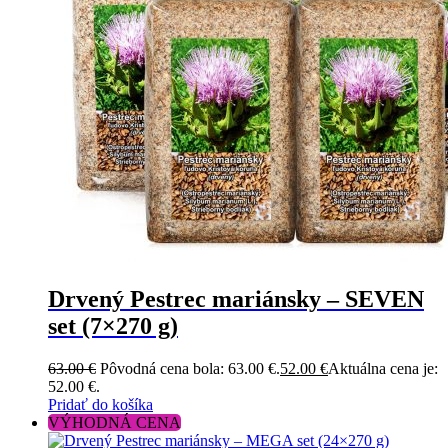
Drvený Pestrec mariánsky – SEVEN
set (7×270 g)
63.00
€
Pôvodná cena bola: 63.00 €.
52.00
€
Aktuálna cena je:
52.00 €.
Pridať do košíka
VÝHODNÁ CENA